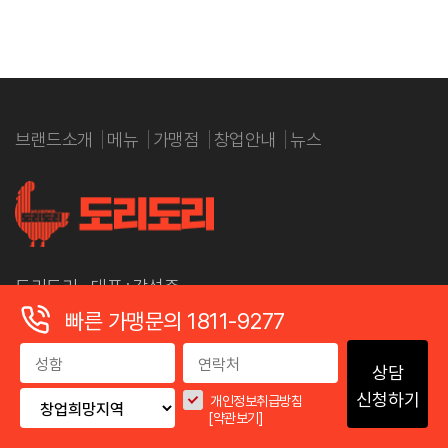
브랜드소개
메뉴
가맹점
창업안내
뉴스
도리도리 대표 : 강성준
본사주소 : 전라남도 나주시 배멧1길 42, 1동 111호
빠른 가맹문의 1811-9277
고객지원 및 창업문의 : 1811-9277
상담
사업자등록번호: 455-61-00424
신청하기
개인정보취급방침
제휴문의 : gsj5790@naver.com
[약관보기]