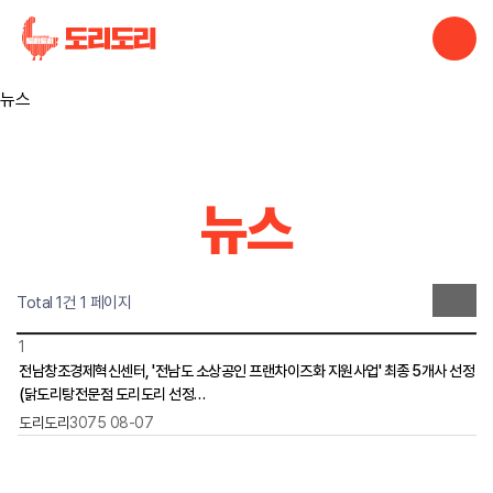
멤버
ENG
News
뉴스
뉴스
뉴스
Total 1건
1 페이지
1
전남창조경제혁신센터, '전남도 소상공인 프랜차이즈화 지원사업' 최종 5개사 선정
(닭도리탕전문점 도리도리 선정…
도리도리
3075
08-07