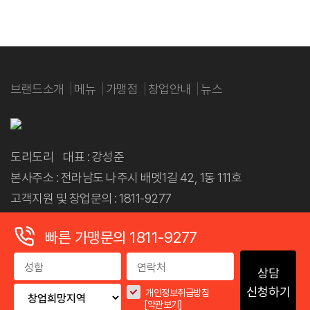
브랜드소개
메뉴
가맹점
창업안내
뉴스
도리도리 대표 : 강성준
본사주소 : 전라남도 나주시 배멧1길 42, 1동 111호
고객지원 및 창업문의 : 1811-9277
사업자등록번호: 455-61-00424
빠른 가맹문의 1811-9277
제휴문의 : gsj5790@naver.com
COPYRIGHT(c) 2024. DoryDory.All Rights Reserved.
상담
신청하기
개인정보취급방침
[약관보기]