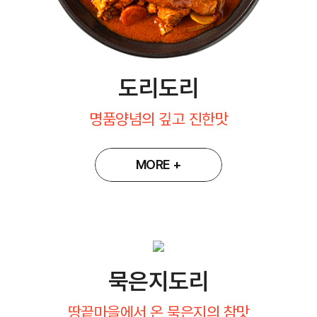
도리도리
명품양념의 깊고 진한맛
MORE +
묵은지도리
땅끝마을에서 온 묵은지의 참맛